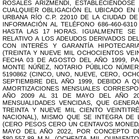
ROSALES ARIZMENDI, ESTABLECIÉNDOSE
CUALQUIER OBLIGACIÓN EL UBICADO EN 
URBANA RÍO C.P. 22010 DE LA CIUDAD DE
INFORMACIÓN AL TELÉFONO 686-460-6310
HASTA LAS 17 HORAS. IGUALMENTE SE
RELATIVO A LOS ADEUDOS DERIVADOS DEL
CON INTERÉS Y GARANTÍA HIPOTECARIA
(TREINTA Y NUEVE MIL OCHOCIENTOS VEIN
FECHA 03 DE AGOSTO DEL AÑO 1999, PA
MONTE NÚÑEZ, NOTARIO PÚBLICO NÚMERO 
5190862 (CINCO, UNO, NUEVE, CERO, OCH
SEPTIEMBRE DEL AÑO 1999, DEBIDO A 
AMORTIZACIONES MENSUALES CORRESPON
AÑO 2009 AL 31 DE MAYO DEL AÑO 20
MENSUALIDADES VENCIDAS, QUE GENERAN
TREINTA Y NUEVE MIL CIENTO VEINTIT
NACIONAL), MISMO QUE SE INTEGRA DE L
(CERO PESOS CERO UN CENTAVOS MONEDA 
MAYO DEL AÑO 2022, POR CONCEPTO DE
$80,557.89 M.N. (OCHENTA MIL QUINIEN