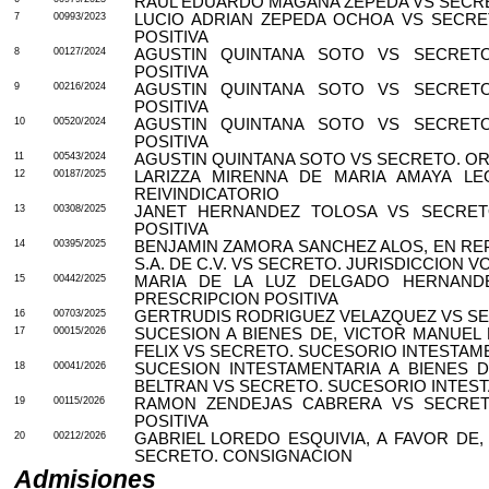
RAUL EDUARDO MAGAÑA ZEPEDA VS SECRET
7
00993/2023
LUCIO ADRIAN ZEPEDA OCHOA VS SECRET
POSITIVA
8
00127/2024
AGUSTIN QUINTANA SOTO VS SECRETO.
POSITIVA
9
00216/2024
AGUSTIN QUINTANA SOTO VS SECRETO.
POSITIVA
10
00520/2024
AGUSTIN QUINTANA SOTO VS SECRETO.
POSITIVA
11
00543/2024
AGUSTIN QUINTANA SOTO VS SECRETO. ORD
12
00187/2025
LARIZZA MIRENNA DE MARIA AMAYA LE
REIVINDICATORIO
13
00308/2025
JANET HERNANDEZ TOLOSA VS SECRETO
POSITIVA
14
00395/2025
BENJAMIN ZAMORA SANCHEZ ALOS, EN RE
S.A. DE C.V. VS SECRETO. JURISDICCION 
15
00442/2025
MARIA DE LA LUZ DELGADO HERNANDE
PRESCRIPCION POSITIVA
16
00703/2025
GERTRUDIS RODRIGUEZ VELAZQUEZ VS SEC
17
00015/2026
SUCESION A BIENES DE, VICTOR MANUEL
FELIX VS SECRETO. SUCESORIO INTESTAM
18
00041/2026
SUCESION INTESTAMENTARIA A BIENES D
BELTRAN VS SECRETO. SUCESORIO INTES
19
00115/2026
RAMON ZENDEJAS CABRERA VS SECRETO
POSITIVA
20
00212/2026
GABRIEL LOREDO ESQUIVIA, A FAVOR DE
SECRETO. CONSIGNACION
Admisiones