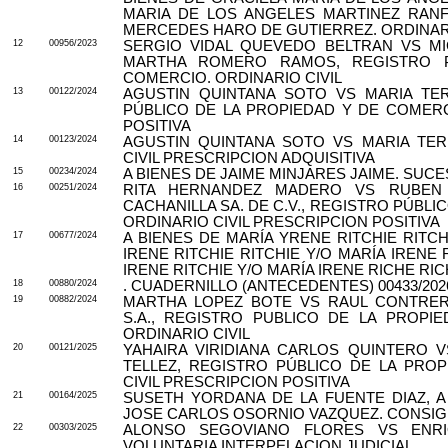
MARIA DE LOS ANGELES MARTINEZ RANFL
MERCEDES HARO DE GUTIERREZ. ORDINARI
12
00956/2023
SERGIO VIDAL QUEVEDO BELTRAN VS M
MARTHA ROMERO RAMOS, REGISTRO P
COMERCIO. ORDINARIO CIVIL
13
00122/2024
AGUSTIN QUINTANA SOTO VS MARIA TE
PÚBLICO DE LA PROPIEDAD Y DE COMERC
POSITIVA
14
00123/2024
AGUSTIN QUINTANA SOTO VS MARIA TER
CIVIL PRESCRIPCION ADQUISITIVA
15
00234/2024
A BIENES DE JAIME MINJARES JAIME. SUC
16
00251/2024
RITA HERNANDEZ MADERO VS RUBEN 
CACHANILLA SA. DE C.V., REGISTRO PÚBLI
ORDINARIO CIVIL PRESCRIPCION POSITIVA
17
00677/2024
A BIENES DE MARÍA YRENE RITCHIE RIT
IRENE RITCHIE RITCHIE Y/O MARÍA IRENE 
IRENE RITCHIE Y/O MARÍA IRENE RICHE R
18
00880/2024
. CUADERNILLO (ANTECEDENTES) 00433/202
19
00882/2024
MARTHA LOPEZ BOTE VS RAUL CONTRERA
S.A., REGISTRO PUBLICO DE LA PROPI
ORDINARIO CIVIL
20
00121/2025
YAHAIRA VIRIDIANA CARLOS QUINTERO V
TELLEZ, REGISTRO PÚBLICO DE LA PRO
CIVIL PRESCRIPCION POSITIVA
21
00164/2025
SUSETH YORDANA DE LA FUENTE DIAZ, A
JOSE CARLOS OSORNIO VAZQUEZ. CONSI
22
00303/2025
ALONSO SEGOVIANO FLORES VS ENRIQ
VOLUNTARIA INTERPELACION JUDICIAL