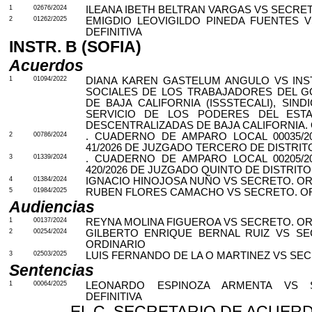
1
02676/2024
ILEANA IBETH BELTRAN VARGAS VS SECRET
2
01262/2025
EMIGDIO LEOVIGILDO PINEDA FUENTES 
DEFINITIVA
INSTR. B (SOFIA)
Acuerdos
1
01094/2022
DIANA KAREN GASTELUM ANGULO VS INS
SOCIALES DE LOS TRABAJADORES DEL G
DE BAJA CALIFORNIA (ISSSTECALI), SI
SERVICIO DE LOS PODERES DEL ESTAD
DESCENTRALIZADAS DE BAJA CALIFORNIA.
2
00786/2024
. CUADERNO DE AMPARO LOCAL 00035/2
41/2026 DE JUZGADO TERCERO DE DISTRIT
3
01339/2024
. CUADERNO DE AMPARO LOCAL 00205/2
420/2026 DE JUZGADO QUINTO DE DISTRITO
4
01384/2024
IGNACIO HINOJOSA NUÑO VS SECRETO. O
5
01984/2025
RUBEN FLORES CAMACHO VS SECRETO. O
Audiencias
1
00137/2024
REYNA MOLINA FIGUEROA VS SECRETO. O
2
00254/2024
GILBERTO ENRIQUE BERNAL RUIZ VS SE
ORDINARIO
3
02503/2025
LUIS FERNANDO DE LA O MARTINEZ VS SE
Sentencias
1
00064/2025
LEONARDO ESPINOZA ARMENTA VS S
DEFINITIVA
EL C. SECRETARIO DE ACUERD