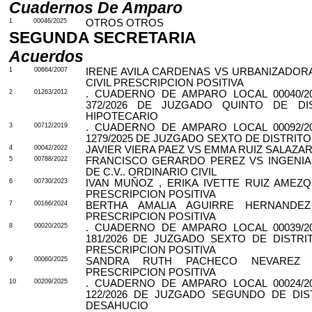
Cuadernos De Amparo
1
00046/2025
OTROS OTROS
SEGUNDA SECRETARIA
Acuerdos
1
00664/2007
IRENE AVILA CARDENAS VS URBANIZADORA
CIVIL PRESCRIPCION POSITIVA
2
01263/2012
. CUADERNO DE AMPARO LOCAL 00040/2
372/2026 DE JUZGADO QUINTO DE DI
HIPOTECARIO
3
00712/2019
. CUADERNO DE AMPARO LOCAL 00092/2
1279/2025 DE JUZGADO SEXTO DE DISTRIT
4
00042/2022
JAVIER VIERA PAEZ VS EMMA RUIZ SALAZAR
5
00788/2022
FRANCISCO GERARDO PEREZ VS INGENIA 
DE C.V.. ORDINARIO CIVIL
6
00730/2023
IVAN MUÑOZ , ERIKA IVETTE RUIZ AMEZQ
PRESCRIPCION POSITIVA
7
00166/2024
BERTHA AMALIA AGUIRRE HERNANDEZ
PRESCRIPCION POSITIVA
8
00020/2025
. CUADERNO DE AMPARO LOCAL 00039/2
181/2026 DE JUZGADO SEXTO DE DISTRI
PRESCRIPCION POSITIVA
9
00060/2025
SANDRA RUTH PACHECO NEVAREZ V
PRESCRIPCION POSITIVA
10
00209/2025
. CUADERNO DE AMPARO LOCAL 00024/2
122/2026 DE JUZGADO SEGUNDO DE DIS
DESAHUCIO