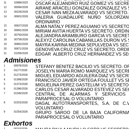
11
02886/2025
OSCAR ALEJANDRO RUIZ GOMEZ VS SECRE
12
00094/2026
AIRANE ARACELI GONZALEZ GONZALEZ VS 
13
00226/2026
CESAR IVAN MEZA ALVARADO VS SECRETO.
14
00601/2026
VALERIA GUADALUPE NUÑO SOLORZA
ORDINARIO
15
00627/2026
ALMA NATALY PEREZ AGUIANO VS SECRETO
16
00691/2026
MIRIAM AVITIA HUERTA VS SECRETO. ORDI
17
00750/2026
ALEJANDRA ARAMBURO GARCIA VS SECRET
18
00756/2026
ALEXYZ CAROLINA CABANILLAS DURON VS 
19
00862/2026
MAYRA KARINA MEDINA SEPULVEDA VS SEC
20
00871/2026
GENOVEVA CRUZ CRUZ VS SECRETO. ORDI
21
01056/2026
EDGAR
ALBERTO CRUZ HERNANDEZ VS SE
Admisiones
1
00978/2026
STEFANY BENITEZ BACILIO VS SECRETO. O
2
01177/2026
JOSELYN MARIA ROMO MARQUEZ VS SECRE
3
01273/2026
MIGUEL EDUARDO AGUILERA DIAZ VS SECR
4
01368/2026
FRANCISCO JAVIER ORTEGA FOULLET VS S
5
01373/2026
MIGUELINA PEREZ GASTELUM VS SECRETO
6
01396/2026
CARLOS CESAR ALVARADO ESTEVEZ VS SE
7
01546/2026
CENTRAL DE ALARMAS Y SERVICIO
PARAPROCESAL O VOLUNTARIO
8
01553/2026
DAGAL AUTOTRANSPORTES, S.A. DE C.
VOLUNTARIO
9
01554/2026
GRUPO SAROO DE LA BAJA CALIFORNIA 
PARAPROCESAL O VOLUNTARIO
Exhortos
1
00110/2026