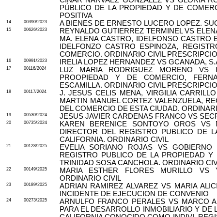
PÚBLICO DE LA PROPIEDAD Y DE COMERC
POSITIVA
14
00390/2023
A BIENES DE ERNESTO LUCERO LOPEZ. S
15
00626/2023
REYNALDO GUTIERREZ TERMINEL VS ELE
MA. ELENA CASTRO, IDELFONSO CASTRO
IDELFONZO CASTRO ESPINOZA, REGISTR
COMERCIO. ORDINARIO CIVIL PRESCRIPCIO
16
00991/2023
IRELIA LOPEZ HERNANDEZ VS GCANADA, S.A.
17
00116/2024
LUZ MARIA RODRIGUEZ MORENO VS IN
PROOPIEDAD Y DE COMERCIO, FERNA
ESCAMILLA. ORDINARIO CIVIL PRESCRIPCIO
18
00117/2024
J. JESUS CELIS MENA, VIRGILIA CARRIL
MARTIN MANUEL CORTEZ VALENZUELA, RE
DEL COMERCIO DE ESTA CIUDAD. ORDINARI
19
00530/2024
JESUS JAVIER CARDENAS FRANCO VS SEC
20
00735/2024
KAREN BERENICE SONTOYO OROS VS N
DIRECTOR DEL REGISTRO PUBLICO DE L
CALIFORNIA. ORDINARIO CIVIL
21
00128/2025
EVELIA SORIANO ROJAS VS GOBIERNO 
REGISTRO PUBLICO DE LA PROPIEDAD Y 
TRINIDAD SOSA CANCHOLA. ORDINARIO CIV
22
00149/2025
MARIA ESTHER FLORES MURILLO VS Y
ORDINARIO CIVIL
23
00189/2025
ADRIAN RAMIREZ ALVAREZ VS MARIA ALIC
INCIDENTE DE EJECUCION DE CONVENIO
24
00273/2025
ARNULFO FRANCO PERALES VS MARCO AN
PARA EL DESARROLLO INMOBILIARIO Y DE L
CALIFORNIA CONOCIDO COMO INDIVI, REG