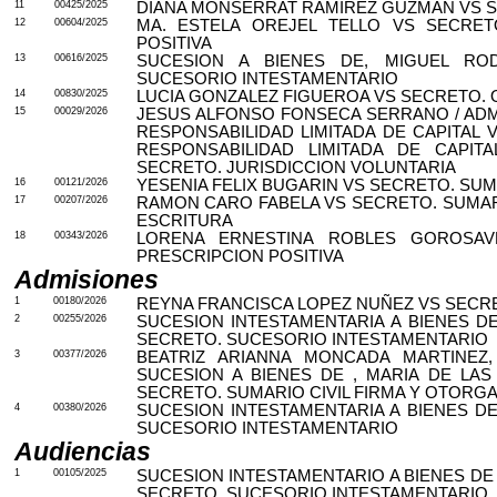
11
00425/2025
DIANA MONSERRAT RAMIREZ GUZMAN VS SE
12
00604/2025
MA. ESTELA OREJEL TELLO VS SECRETO
POSITIVA
13
00616/2025
SUCESION A BIENES DE, MIGUEL RO
SUCESORIO INTESTAMENTARIO
14
00830/2025
LUCIA GONZALEZ FIGUEROA VS SECRETO. O
15
00029/2026
JESUS ALFONSO FONSECA SERRANO / ADM
RESPONSABILIDAD LIMITADA DE CAPITAL 
RESPONSABILIDAD LIMITADA DE CAPIT
SECRETO. JURISDICCION VOLUNTARIA
16
00121/2026
YESENIA FELIX BUGARIN VS SECRETO. SUM
17
00207/2026
RAMON CARO FABELA VS SECRETO. SUMAR
ESCRITURA
18
00343/2026
LORENA ERNESTINA ROBLES GOROSAVE
PRESCRIPCION POSITIVA
Admisiones
1
00180/2026
REYNA FRANCISCA LOPEZ NUÑEZ VS SECRE
2
00255/2026
SUCESION INTESTAMENTARIA A BIENES DE
SECRETO. SUCESORIO INTESTAMENTARIO
3
00377/2026
BEATRIZ ARIANNA MONCADA MARTINEZ
SUCESION A BIENES DE , MARIA DE LA
SECRETO. SUMARIO CIVIL FIRMA Y OTORG
4
00380/2026
SUCESION INTESTAMENTARIA A BIENES DE
SUCESORIO INTESTAMENTARIO
Audiencias
1
00105/2025
SUCESION INTESTAMENTARIO A BIENES DE
SECRETO. SUCESORIO INTESTAMENTARIO