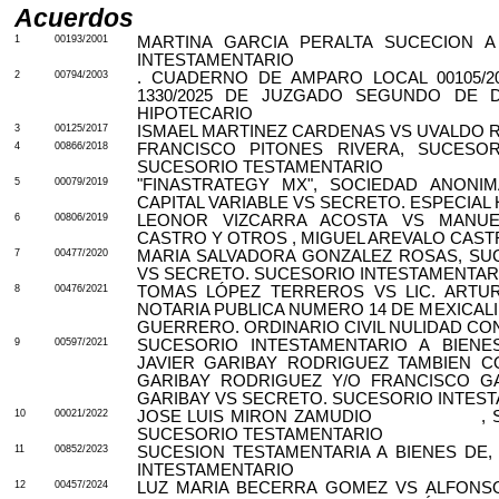
Acuerdos
1
00193/2001
MARTINA GARCIA PERALTA SUCECION A
INTESTAMENTARIO
2
00794/2003
. CUADERNO DE AMPARO LOCAL 00105/2
1330/2025 DE JUZGADO SEGUNDO DE D
HIPOTECARIO
3
00125/2017
ISMAEL MARTINEZ CARDENAS VS UVALDO R
4
00866/2018
FRANCISCO PITONES RIVERA, SUCESOR
SUCESORIO TESTAMENTARIO
5
00079/2019
"FINASTRATEGY MX", SOCIEDAD ANONI
CAPITAL VARIABLE VS SECRETO. ESPECIAL
6
00806/2019
LEONOR VIZCARRA ACOSTA VS MANUE
CASTRO Y OTROS , MIGUEL AREVALO CASTR
7
00477/2020
MARIA SALVADORA GONZALEZ ROSAS, SUC
VS SECRETO. SUCESORIO INTESTAMENTAR
8
00476/2021
TOMAS LÓPEZ TERREROS VS LIC. ARTUR
NOTARIA PUBLICA NUMERO 14 DE MEXICALI
GUERRERO. ORDINARIO CIVIL NULIDAD C
9
00597/2021
SUCESORIO INTESTAMENTARIO A BIENE
JAVIER GARIBAY RODRIGUEZ TAMBIEN 
GARIBAY RODRIGUEZ Y/O FRANCISCO G
GARIBAY VS SECRETO. SUCESORIO INTES
10
00021/2022
JOSE LUIS MIRON ZAMUDIO
,
SUCESORIO TESTAMENTARIO
11
00852/2023
SUCESION TESTAMENTARIA A BIENES DE
INTESTAMENTARIO
12
00457/2024
LUZ MARIA BECERRA GOMEZ VS ALFONSO