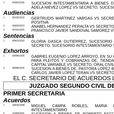
1
00362/2026
SUCESION INTESTAMENTARIA A BIENES 
ADELA NIEVEZ LOPEZ VS SECRETO. SUCES
Audiencias
1
00150/2022
GERTRUDIS MARTINEZ VARGAS VS SECRET
POSITIVA
2
00426/2023
ANABEL HERNANDEZ PERALTA VS SECRETO.
3
00702/2025
FRANCISCO JAVIER SANDOVAL SAMOREZ VS
Sentencias
1
00823/2024
GLORIA GASCA GUTIERREZ, SUCESORIO 
SECRETO. SUCESORIO INTESTAMENTARIO S
Exhortos
1
00056/2026
GABRIEL EUGENIO LOPEZ ARROYO, EN S
PARA PLEITOS Y COBRANZAS DE, TIEND
CAPITAL VARIABLE VS SECRETO. ORAL CIVI
2
00099/2026
SUCESION A BIENES DE, PASTORA LOPEZ BA
CARLOS JAVIER LOPEZ TERAN VS SECRET
EL C. SECRETARIO DE ACUERDOS 
JUZGADO SEGUNDO CIVIL DE M
PRIMER SECRETARIA
Acuerdos
1
00634/2006
MIGUEL CAMPA ROBLES, MARIA E
INTESTAMENTARIO
2
01405/2011
SUCESION A BIENES DE ROBERTO ESCO