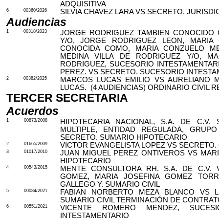
ADQUISITIVA
6
00360/2026
SILVIA CHAVEZ LARA VS SECRETO. JURISD
Audiencias
1
00318/2023
JORGE RODRIGUEZ TAMBIEN CONOCIDO 
Y/O, JORGE RODRIGUEZ LEON, MARIA 
CONOCIDA COMO, MARIA CONZUELO MED
MEDINA VILLA DE RODRIGUEZ Y/O, M
RODRIGUEZ, SUCESORIO INTESTAMENTAR
PEREZ. VS SECRETO. SUCESORIO INTEST
2
00382/2025
MARCOS LUCAS EMILIO VS AURELIANO 
LUCAS.
(4 AUDIENCIAS) ORDINARIO CIVIL 
TERCER SECRETARIA
Acuerdos
1
00873/2008
HIPOTECARIA NACIONAL, S.A. DE C.V.
MULTIPLE, ENTIDAD REGULADA, GRUP
SECRETO. SUMARIO HIPOTECARIO
2
01665/2009
VICTOR EVANGELISTA LOPEZ VS SECRETO. 
3
01017/2010
JUAN MIGUEL PEREZ ONTIVEROS VS MARI
HIPOTECARIO
4
00543/2015
MENTE CONSULTORA RH. S.A. DE C.V.
GOMEZ, MARIA JOSEFINA GOMEZ TORR
GALLEGO Y. SUMARIO CIVIL
5
00084/2021
FABIAN NORBERTO MEZA BLANCO VS L
SUMARIO CIVIL TERMINACIÓN DE CONTRA
6
00551/2021
VICENTE ROMERO MENDEZ, SUCES
INTESTAMENTARIO