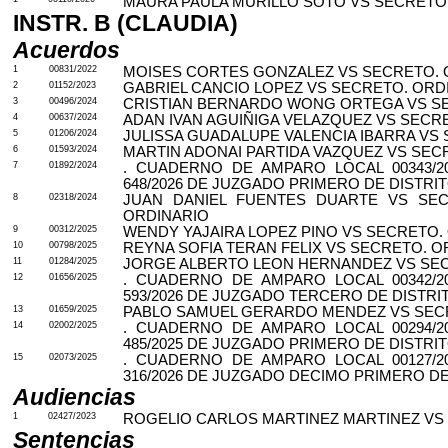
MAURA PAULA MURILLO SOTO VS SECRETO
INSTR. B (CLAUDIA)
Acuerdos
1
00831/2022
MOISES CORTES GONZALEZ VS SECRETO. 
2
01152/2023
GABRIEL CANCIO LOPEZ VS SECRETO. ORD
3
00496/2024
CRISTIAN BERNARDO WONG ORTEGA VS S
4
00637/2024
ADAN IVAN AGUIÑIGA VELAZQUEZ VS SECR
5
01206/2024
JULISSA GUADALUPE VALENCIA IBARRA VS
6
01593/2024
MARTIN ADONAI PARTIDA VAZQUEZ VS SEC
7
01892/2024
. CUADERNO DE AMPARO LOCAL 00343/2
648/2026 DE JUZGADO PRIMERO DE DISTRI
8
02318/2024
JUAN DANIEL FUENTES DUARTE VS SEC
ORDINARIO
9
00312/2025
WENDY YAJAIRA LOPEZ PINO VS SECRETO.
10
00798/2025
REYNA SOFIA TERAN FELIX VS SECRETO. O
11
01284/2025
JORGE ALBERTO LEON HERNANDEZ VS SECR
12
01656/2025
. CUADERNO DE AMPARO LOCAL 00342/2
593/2026 DE JUZGADO TERCERO DE DISTRI
13
01659/2025
PABLO SAMUEL GERARDO MENDEZ VS SEC
14
02002/2025
. CUADERNO DE AMPARO LOCAL 00294/2
485/2025 DE JUZGADO PRIMERO DE DISTRI
15
02073/2025
. CUADERNO DE AMPARO LOCAL 00127/2
316/2026 DE JUZGADO DECIMO PRIMERO DE
Audiencias
1
02427/2023
ROGELIO CARLOS MARTINEZ MARTINEZ VS
Sentencias