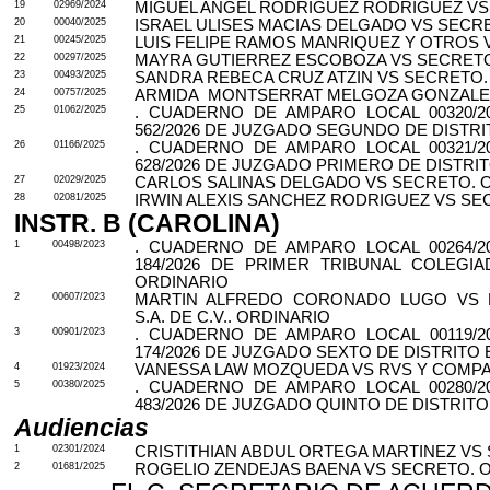
19
02969/2024
MIGUEL ANGEL RODRIGUEZ RODRIGUEZ VS
20
00040/2025
ISRAEL ULISES MACIAS DELGADO VS SECR
21
00245/2025
LUIS FELIPE RAMOS MANRIQUEZ Y OTROS 
22
00297/2025
MAYRA GUTIERREZ ESCOBOZA VS SECRETO
23
00493/2025
SANDRA REBECA CRUZ ATZIN VS SECRETO.
24
00757/2025
ARMIDA
MONTSERRAT MELGOZA GONZALEZ
25
01062/2025
. CUADERNO DE AMPARO LOCAL 00320/2
562/2026 DE JUZGADO SEGUNDO DE DISTRI
26
01166/2025
. CUADERNO DE AMPARO LOCAL 00321/2
628/2026 DE JUZGADO PRIMERO DE DISTRI
27
02029/2025
CARLOS SALINAS DELGADO VS SECRETO. 
28
02081/2025
IRWIN ALEXIS SANCHEZ RODRIGUEZ VS SE
INSTR. B (CAROLINA)
1
00498/2023
. CUADERNO DE AMPARO LOCAL 00264/2
184/2026 DE PRIMER TRIBUNAL COLEGI
ORDINARIO
2
00607/2023
MARTIN ALFREDO CORONADO LUGO VS 
S.A. DE C.V.. ORDINARIO
3
00901/2023
. CUADERNO DE AMPARO LOCAL 00119/2
174/2026 DE JUZGADO SEXTO DE DISTRITO 
4
01923/2024
VANESSA LAW MOZQUEDA VS RVS Y COMPAÑ
5
00380/2025
. CUADERNO DE AMPARO LOCAL 00280/2
483/2026 DE JUZGADO QUINTO DE DISTRITO
Audiencias
1
02301/2024
CRISTITHIAN ABDUL ORTEGA MARTINEZ VS
2
01681/2025
ROGELIO ZENDEJAS BAENA VS SECRETO. 