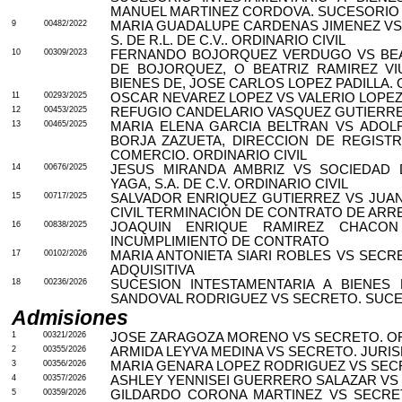
MANUEL MARTINEZ CORDOVA. SUCESORIO
9
00482/2022
MARIA GUADALUPE CARDENAS JIMENEZ VS
S. DE R.L. DE C.V.. ORDINARIO CIVIL
10
00309/2023
FERNANDO BOJORQUEZ VERDUGO VS BEAT
DE BOJORQUEZ, O BEATRIZ RAMIREZ V
BIENES DE, JOSE CARLOS LOPEZ PADILLA. 
11
00293/2025
OSCAR NEVAREZ LOPEZ VS VALERIO LOPEZ 
12
00453/2025
REFUGIO CANDELARIO VASQUEZ GUTIERREZ
13
00465/2025
MARIA ELENA GARCIA BELTRAN VS ADOL
BORJA ZAZUETA, DIRECCION DE REGIST
COMERCIO. ORDINARIO CIVIL
14
00676/2025
JESUS MIRANDA AMBRIZ VS SOCIEDAD
YAGA, S.A. DE C.V. ORDINARIO CIVIL
15
00717/2025
SALVADOR ENRIQUEZ GUTIERREZ VS JUA
CIVIL TERMINACIÓN DE CONTRATO DE AR
16
00838/2025
JOAQUIN ENRIQUE RAMIREZ CHACON 
INCUMPLIMIENTO DE CONTRATO
17
00102/2026
MARIA ANTONIETA SIARI ROBLES VS SECR
ADQUISITIVA
18
00236/2026
SUCESION INTESTAMENTARIA A BIENES 
SANDOVAL RODRIGUEZ VS SECRETO. SUCE
Admisiones
1
00321/2026
JOSE ZARAGOZA MORENO VS SECRETO. OR
2
00355/2026
ARMIDA LEYVA MEDINA VS SECRETO. JURI
3
00356/2026
MARIA GENARA LOPEZ RODRIGUEZ VS SECR
4
00357/2026
ASHLEY YENNISEI GUERRERO SALAZAR VS 
5
00359/2026
GILDARDO CORONA MARTINEZ VS SECRET