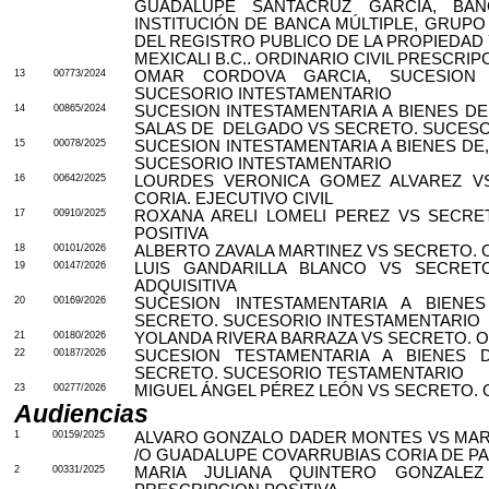
GUADALUPE SANTACRUZ GARCÍA, BAN
INSTITUCIÓN DE BANCA MÚLTIPLE, GRUPO
DEL REGISTRO PUBLICO DE LA PROPIEDAD
MEXICALI B.C.. ORDINARIO CIVIL PRESCRIP
13
00773/2024
OMAR CORDOVA GARCIA, SUCESION I
SUCESORIO INTESTAMENTARIO
14
00865/2024
SUCESION INTESTAMENTARIA A BIENES DE
SALAS DE
DELGADO VS SECRETO. SUCESO
15
00078/2025
SUCESION INTESTAMENTARIA A BIENES DE
SUCESORIO INTESTAMENTARIO
16
00642/2025
LOURDES VERONICA GOMEZ ALVAREZ V
CORIA. EJECUTIVO CIVIL
17
00910/2025
ROXANA ARELI LOMELI PEREZ VS SECRET
POSITIVA
18
00101/2026
ALBERTO ZAVALA MARTINEZ VS SECRETO. O
19
00147/2026
LUIS GANDARILLA BLANCO VS SECRETO
ADQUISITIVA
20
00169/2026
SUCESION INTESTAMENTARIA A BIEN
SECRETO. SUCESORIO INTESTAMENTARIO
21
00180/2026
YOLANDA RIVERA BARRAZA VS SECRETO. O
22
00187/2026
SUCESION TESTAMENTARIA A BIENES 
SECRETO. SUCESORIO TESTAMENTARIO
23
00277/2026
MIGUEL ÁNGEL PÉREZ LEÓN VS SECRETO.
Audiencias
1
00159/2025
ALVARO GONZALO DADER MONTES VS MAR
/O GUADALUPE COVARRUBIAS CORIA DE PAD
2
00331/2025
MARIA JULIANA QUINTERO GONZALEZ