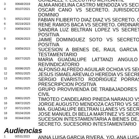
GONZALEZ Y. EJECUTIVO MERCANTIL
3
00648/2019
ALMA ANGELINA CASTRO MENDOZA VS SEC
4
00107/2021
OSCAR CANO VS SECRETO. JURISDICC
DOMINIO
5
00521/2022
FABIAN FILIBERTO DIAZ DIAZ VS SECRETO. 
6
00219/2023
RENE RAMOS BACA VS SECRETO. ORDINARI
7
00659/2023
SANDRA LUZ BELTRAN LOPEZ VS SECRET
POSITIVA
8
00826/2023
JAIME DOMINGUEZ SOTO VS SECRETO.
POSITIVA
9
00859/2023
SUCESION A BIENES DE, RAUL GARCIA
TESTAMENTARIO
10
00077/2025
MARIA GUADALUPE LATTANZI ANGULO
REIVINDICATORIO
11
00096/2025
ALFONSO ALFREDO AGUILAR OCHOA VS SEC
12
00501/2025
JESUS ISMAEL AREVALO HEREDIA VS SEC
13
00561/2025
SERGIO EVARISTO RODRIGUEZ PORRAS
PRESCRIPCION POSITIVA
14
00591/2025
GRUPO PROVIVIENDA DE TRABAJADORES 
CIVIL
15
00601/2025
TIMOTEO CANDELARIO PINEDA NARANJO VS
16
00672/2025
JORGE AUGUSTO MENDOZA CASTRO VS SEC
17
00721/2025
MA. GUADALUPE BELTRAN LLANES VS SECR
18
00104/2026
JOSE MANUEL DI BELLA MARTINEZ VS SECR
19
00344/2026
SUCESION INTESTAMENTARIA A BIENES DE
SECRETO. SUCESORIO INTESTAMENTARIO
Audiencias
1
00531/2023
ANNA LUISA GARCIA RIVERA, Y/O, ANA LUIS