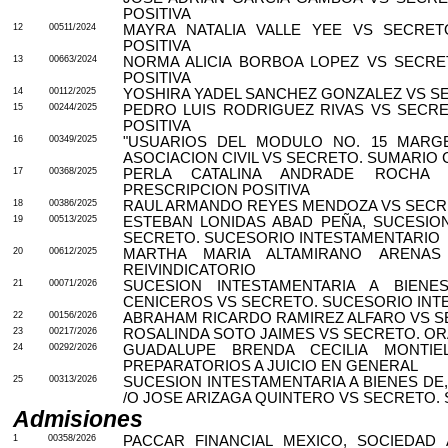
POSITIVA
12
00511/2024
MAYRA NATALIA VALLE YEE VS SECRETO
POSITIVA
13
00663/2024
NORMA ALICIA BORBOA LOPEZ VS SECRET
POSITIVA
14
00112/2025
YOSHIRA YADEL SANCHEZ GONZALEZ VS SE
15
00244/2025
PEDRO LUIS RODRIGUEZ RIVAS VS SECRE
POSITIVA
16
00349/2025
"USUARIOS DEL MODULO NO. 15 MARG
ASOCIACION CIVIL VS SECRETO. SUMARIO C
17
00368/2025
PERLA CATALINA ANDRADE ROCHA 
PRESCRIPCION POSITIVA
18
00386/2025
RAUL ARMANDO REYES MENDOZA VS SECRE
19
00513/2025
ESTEBAN LONIDAS ABAD PEÑA, SUCESION
SECRETO. SUCESORIO INTESTAMENTARIO
20
00612/2025
MARTHA MARIA ALTAMIRANO ARENAS 
REIVINDICATORIO
21
00071/2026
SUCESION INTESTAMENTARIA A BIENE
CENICEROS VS SECRETO. SUCESORIO INT
22
00156/2026
ABRAHAM RICARDO RAMIREZ ALFARO VS S
23
00217/2026
ROSALINDA SOTO JAIMES VS SECRETO. ORA
24
00292/2026
GUADALUPE BRENDA CECILIA MONTIE
PREPARATORIOS A JUICIO EN GENERAL
25
00313/2026
SUCESION INTESTAMENTARIA A BIENES DE
/O JOSE ARIZAGA QUINTERO VS SECRETO.
Admisiones
1
00358/2026
PACCAR FINANCIAL MEXICO, SOCIEDAD 