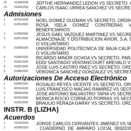
22
01348/2026
JEPTHE HERNANDEZ LEDON VS SECRETO. 
23
01445/2026
CARLOS ISAAC URREA SANCHEZ VS SECRE
Admisiones
1
00752/2026
NOEL GOMEZ GUZMAN VS SECRETO. ORDI
2
01451/2026
ROSA ISELA GOMEZ CONTRERAS V
BENEFICIARIOS
3
01456/2026
JESUS GAEL VAZQUEZ MARTINEZ VS SECRE
4
01457/2026
ALMACENAJE Y DISTRIBUCION AVIOR, S.A.
O VOLUNTARIO
5
01458/2026
UNIVERSIDAD POLITECNICA DE BAJA CAL
O VOLUNTARIO
6
01459/2026
RICARDO MINOR OCHOA VS SECRETO. PA
7
01461/2026
EDDI SANTIAGO VENTANCOURT AREVALO V
8
01462/2026
JOSE LUIS CASTRO PAEZ VS SECRETO. OR
9
01466/2026
VERONICA SANCHEZ GONZALEZ VS SECRET
Autorizaciones De Acceso Electrónico
1
01695/2025
ROSALIO REYES VICENTE VS SECRETO. OR
2
00154/2026
LUIS FRANCISCO MACIAS RAMIREZ VS SEC
3
00630/2026
JOSE ANTONIO BALVASTRO TAPIA VS SECR
4
00782/2026
MONICA ROCIO CORNEJO PORRAS VS SEC
5
01432/2026
BRAULIO PERAZA GARAY VS SECRETO. OR
INSTR. B (LIZHA)
Acuerdos
1
01235/2022
JORGE CARLOS CERVANTES JIMENEZ VS S
2
00358/2023
. CUADERNO DE AMPARO LOCAL 00322/2