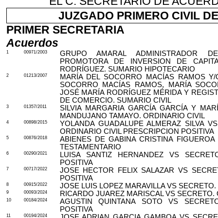
EL C. SECRETARIO DE ACUERD
JUZGADO PRIMERO CIVIL DE 
PRIMER SECRETARIA
Acuerdos
1
00971/2003
GRUPO AMARAL ADMINISTRADOR D
PROMOTORA DE INVERSION DE CAPITA
RODRÍGUEZ. SUMARIO HIPOTECARIO
2
01213/2007
MARÍA DEL SOCORRO MACÍAS RAMOS Y/
SOCORRO MACÍAS RAMOS, MARÍA SOCOR
JOSÉ MARÍA RODRÍGUEZ MÉRIDA Y REGIS
DE COMERCIO. SUMARIO CIVIL
3
01357/2011
SILVIA MARGARIA GARCÍA GARCÍA Y MARÍ
MANDUJANO TAMAYO. ORDINARIO CIVIL
4
00898/2015
YOLANDA GUADALUPE ALMERAZ SILVA VS
ORDINARIO CIVIL PRESCRIPCION POSITIVA
5
00876/2018
ABIENES DE GABINA CRISTINA FIGUERO
TESTAMENTARIO
6
00290/2021
LUISA SANTIZ HERNANDEZ VS SECRETO
POSITIVA
7
00717/2022
JOSE HECTOR FELIX SALAZAR VS SECRET
POSITIVA
8
00915/2022
JOSE LUIS LOPEZ MARAVILLA VS SECRETO. 
9
00093/2024
RICARDO JUAREZ MARISCAL VS SECRETO. 
10
00184/2024
AGUSTIN QUINTANA SOTO VS SECRETO.
POSITIVA
11
00194/2024
JOSE ADRIAN GARCIA GAMBOA VS SECRET