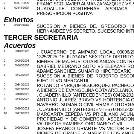
2
00531/2025
FRANCISCO JAVIER ALMANZA VAZQUEZ VS 
3
00843/2025
GUADALUPE CONTRERAS APODACA V
PRESCRIPCION POSITIVA
Exhortos
1
00095/2026
SUCESION A BIENES DE, GREGORIO H
HERNANDEZ VS SECRETO. SUCESORIO IN
TERCER SECRETARIA
Acuerdos
1
00407/1992
. CUADERNO DE AMPARO LOCAL 00096/2
1325/2025 DE JUZGADO SEXTO DE DISTRIT
2
00062/2004
BIENES DE MA. EUSTOLIA BLANCAS CONTR
3
00465/2007
GABRIEL MEDRANO SOTO VS ELEAZAR R
ADAME SANCHEZ. SUMARIO HIPOTECARIO
4
00847/2007
SUCESION A BIENES DE ROBERTO ESCOB
EJECUTIVO MERCANTIL
5
00340/2015
ROLANDO ENRIQUE BOJORQUEZ PACHECO.
6
00323/2020
A BIENES DE EVANGELINA COTA ARELLANO
7
00481/2021
. CUADERNILLO (ANTECEDENTES) 00432/2026
8
00267/2022
ANTONIO JUAREZ BRAVO VS HORTENCIA C
NAVARRO. SUMARIO CIVIL FIRMA Y OTORG
9
00290/2022
. CUADERNILLO (ANTECEDENTES) 00431/20
10
00171/2023
MARGARITA ZEPEDA VS PRICILIANO ACUÑ
PROPIEDAD Y DE COMERCIO, ASCENCIO
VALDEZ DE RAMIREZ. ORDINARIO CIVIL
11
00596/2023
JOSEFA FRANCO URIARTE VS VICTOR HU
BIENES DE GRACIELA MARÍA DE LOS ÁNG