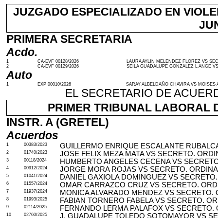
JUZGADO ESPECIALIZADO EN VIOLEN
JUN
PRIMERA SECRETARIA
Acdo.
1
CA-EVF 00128/2026
LAURA AYLIN MELENDEZ FLOREZ VS SEC
2
CA-EVF 00129/2026
SEILA GUADALUPE GONZALEZ L ANGE VS
Auto
1
EXP 00010/2026
SARAY ALBELDAÑO CHAVIRA VS MOISES 
EL SECRETARIO DE ACUERD
PRIMER TRIBUNAL LABORAL DE 
INSTR. A (GRETEL)
Acuerdos
1
00383/2023
GUILLERMO ENRIQUE ESCALANTE RUBALCA
2
01740/2023
JOSE FELIX MEZA MATA VS SECRETO. ORDI
3
00118/2024
HUMBERTO ANGELES CECENA VS SECRETO
4
00912/2024
JORGE MORA ROJAS VS SECRETO. ORDINA
5
01041/2024
DANIEL GAXIOLA DOMINGUEZ VS SECRETO.
6
01557/2024
OMAR CARRAZCO CRUZ VS SECRETO. ORD
7
01937/2024
MONICA ALVARADO MENDEZ VS SECRETO. 
8
01993/2025
FABIAN TORNERO FABELA VS SECRETO. OR
9
02114/2025
FERNANDO LERMA PALAFOX VS SECRETO. 
10
02760/2025
J. GUADALUPE TOLEDO SOTOMAYOR VS SE