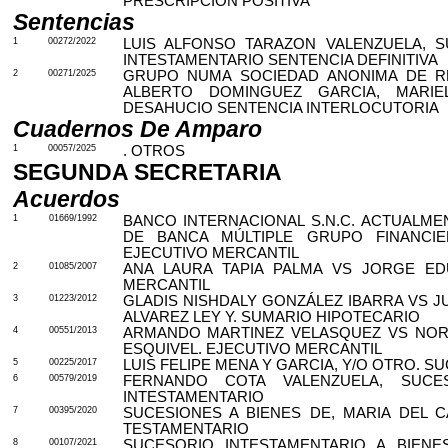
PRESCRIPCION POSITIVA
Sentencias
1
00272/2022
LUIS ALFONSO TARAZON VALENZUELA, S
INTESTAMENTARIO SENTENCIA DEFINITIVA
2
00271/2025
GRUPO NUMA SOCIEDAD ANONIMA DE RE
ALBERTO DOMINGUEZ GARCIA, MARIE
DESAHUCIO SENTENCIA INTERLOCUTORIA
Cuadernos De Amparo
1
00057/2025
. OTROS
SEGUNDA SECRETARIA
Acuerdos
1
01669/1992
BANCO INTERNACIONAL S.N.C. ACTUALMEN
DE BANCA MÚLTIPLE GRUPO FINANCIE
EJECUTIVO MERCANTIL
2
01085/2007
ANA LAURA TAPIA PALMA VS JORGE ED
MERCANTIL
3
01223/2012
GLADIS NISHDALY GONZÁLEZ IBARRA VS J
ALVAREZ LEY Y. SUMARIO HIPOTECARIO
4
00551/2013
ARMANDO MARTINEZ VELASQUEZ VS NORB
ESQUIVEL. EJECUTIVO MERCANTIL
5
00225/2017
LUIS FELIPE MENA Y GARCIA, Y/O OTRO. 
6
00579/2019
FERNANDO COTA VALENZUELA, SUCE
INTESTAMENTARIO
7
00395/2020
SUCESIONES A BIENES DE, MARIA DEL
TESTAMENTARIO
8
00107/2021
SUCESORIO INTESTAMENTARIO A BIENE