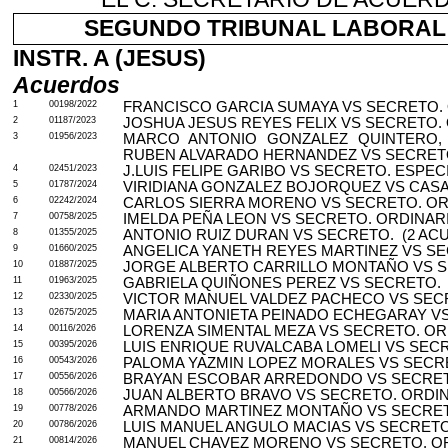
SEGUNDO TRIBUNAL LABORAL DE
INSTR. A (JESUS)
Acuerdos
1
00198/2022
FRANCISCO GARCIA SUMAYA VS SECRETO.
2
01187/2023
JOSHUA JESUS REYES FELIX VS SECRETO.
3
01956/2023
MARCO ANTONIO GONZALEZ QUINTERO, 
RUBEN ALVARADO HERNANDEZ VS SECRET
4
02451/2023
J.LUIS FELIPE GARIBO VS SECRETO. ESPECI
5
01787/2024
VIRIDIANA GONZALEZ BOJORQUEZ VS CASA LE
6
02242/2024
CARLOS SIERRA MORENO VS SECRETO. OR
7
00758/2025
IMELDA PEÑA LEON VS SECRETO. ORDINAR
8
01355/2025
ANTONIO RUIZ DURAN VS SECRETO.
(2 AC
9
01660/2025
ANGELICA YANETH REYES MARTINEZ VS S
10
01887/2025
JORGE ALBERTO CARRILLO MONTAÑO VS S
11
01963/2025
GABRIELA QUIÑONES PEREZ VS SECRETO.
12
02330/2025
VICTOR MANUEL VALDEZ PACHECO VS SEC
13
02675/2025
MARIA ANTONIETA PEINADO ECHEGARAY V
14
00116/2026
LORENZA SIMENTAL MEZA VS SECRETO. OR
15
00395/2026
LUIS ENRIQUE RUVALCABA LOMELI VS SEC
16
00543/2026
PALOMA YAZMIN LOPEZ MORALES VS SECR
17
00556/2026
BRAYAN ESCOBAR ARREDONDO VS SECRET
18
00566/2026
JUAN ALBERTO BRAVO VS SECRETO. ORDI
19
00778/2026
ARMANDO MARTINEZ MONTAÑO VS SECRET
20
00786/2026
LUIS MANUEL ANGULO MACIAS VS SECRETO
21
00814/2026
MANUEL CHAVEZ MORENO VS SECRETO. O