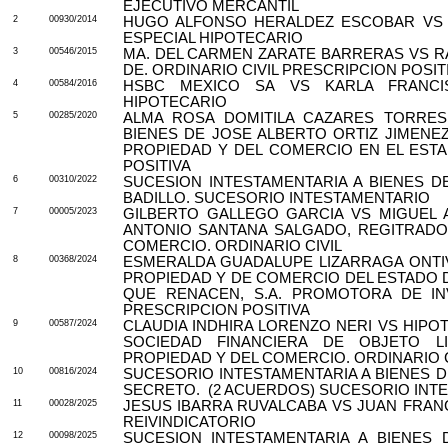
EJECUTIVO MERCANTIL
2
00930/2014
HUGO ALFONSO HERALDEZ ESCOBAR VS 
ESPECIAL HIPOTECARIO
3
00546/2015
MA. DEL CARMEN ZARATE BARRERAS VS RA
DE. ORDINARIO CIVIL PRESCRIPCION POSIT
4
00584/2016
HSBC MEXICO SA VS KARLA FRANCIS
HIPOTECARIO
5
00285/2020
ALMA ROSA DOMITILA CAZARES TORRES
BIENES DE JOSE ALBERTO ORTIZ JIMENE
PROPIEDAD Y DEL COMERCIO EN EL ESTA
POSITIVA
6
00310/2022
SUCESION INTESTAMENTARIA A BIENES D
BADILLO. SUCESORIO INTESTAMENTARIO
7
00005/2023
GILBERTO GALLEGO GARCIA VS MIGUEL
ANTONIO SANTANA SALGADO, REGITRADO
COMERCIO. ORDINARIO CIVIL
8
00368/2024
ESMERALDA GUADALUPE LIZARRAGA ONTI
PROPIEDAD Y DE COMERCIO DEL ESTADO D
QUE RENACEN, S.A. PROMOTORA DE INV
PRESCRIPCION POSITIVA
9
00587/2024
CLAUDIA INDHIRA LORENZO NERI VS HIPOTE
SOCIEDAD FINANCIERA DE OBJETO LI
PROPIEDAD Y DEL COMERCIO. ORDINARIO C
10
00816/2024
SUCESORIO INTESTAMENTARIA A BIENES 
SECRETO.
(2 ACUERDOS) SUCESORIO INT
11
00028/2025
JESUS IBARRA RUVALCABA VS JUAN FRANC
REIVINDICATORIO
12
00098/2025
SUCESION INTESTAMENTARIA A BIENES