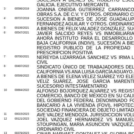
GALICIA. EJECUTIVO MERCANTIL
3
00596/2019
JOANNA ONEIDA GUTIERREZ CARRANCO
OBRAS S.A. DE C.V. Y OTROS. ORDINARIO CI
4
00737/2019
SUCESION A BIENES DE JOSE GUADALU
FERNANDEZ AGUILAR Y OTROS. ORDINARIO 
5
00106/2021
A BIENES DE FELIX VALADEZ GONZÁLEZ. 
6
00547/2021
JAVIER SALCIDO REYES VS INMOBILIARI
AHORA INSTITUTO PARA EL DESARROLLO 
BAJA CALIFORNIA (INDIVI), SUCESIÓN A 
REGISTRO PUBLICO DE LA PROPIEDAD 
PRESCRIPCION POSITIVA
7
00700/2021
NEREYDA LIZARRAGA SANCHEZ VS IRMA L
CIVIL
8
00497/2022
SINDICATO ÚNICO DE TRABAJADORES DEL
CALIFORNIA VS ANA LUISA GARCÍA AGUAYO.
9
00509/2022
A BIENES DE ELENA VELEZ SUÁREZ Y/O ELE
VELIZ SUÁREZ, JOSE GARCIA MARENT
SUCESORIO INTESTAMENTARIO
10
00884/2022
ALFONSO BOJORQUEZ ALVAREZ VS REGIST
COMERCIO, BANCO DE MÉXICO EN SU CALI
DEL GOBIERNO FEDERAL DENOMINADO F
BANCARIO A LA VIVIENDA (FOVI), HIPOTE
SOCIEDAD FINANCIERA DE OBJETO LIMITAD
11
00015/2023
AVE VALDEZ MENDOZA. JURISDICCION VOL
12
00121/2023
JOEL VAZQUEZ HERNANDEZ VS MANUEL
STOUPINGAN, MARIA ASUNCION VAZQUEZ
ORDINARIO CIVIL
13
00379/2023
CINAR NARVAEZ GONZALEZ VS GLORIA RO