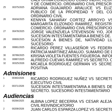
Y DE COMERCIO. ORDINARIO CIVIL PRESCR
25
00375/2025
ADRIANA GUAJARDO ARALUCE VS ELIZ
PUBLICO DE LA PROPIEDAD Y DEL COM
ORDINARIO CIVIL
26
00434/2025
KENNYA SAHARAY CORTEZ ARROYO VS
MARGARITA ELIZONDO RAMIREZ, REGISTR
COMERCIO. ORDINARIO CIVIL PRESCRIPCIO
27
00478/2025
JORGE VALENZUELA STEVENSON Y/O, JO
SUCESION INTESTAMENTARIA A BIENES DE
28
00600/2025
SUCESION A BIENES DE, NATIVIDAD LU
SUCESORIO
29
00681/2025
RICARDO PEREZ VILLASEÑOR VS FEDERI
PATRICIA MARTINEZ ARAUJO. SUMARIO DE
30
00789/2025
KRISNA VIOLETA FUENTES FIGUEROA. INF
31
00887/2025
ALFREDO CUEVAS RAMIREZ VS SECRETO. O
32
00325/2026
MICAELA RODRIGUEZ GERMAN VS SECRET
POSITIVA
Admisiones
1
00363/2026
RICARDO RODRIGUEZ NUÑEZ VS SECRETO
EJECUTIVO CIVIL
2
00371/2026
SUCESION INTESTAMENTARIA A BIENES DE
SECRETO. SUCESORIO INTESTAMENTARIO
Audiencias
1
00294/2025
ALBINA LOPEZ BECERRA VS CESAR ALEJ
CIVIL REIVINDICATORIO
2
00209/2026
JUAN CARLOS ESPARZA LOPEZ VS SECRETO