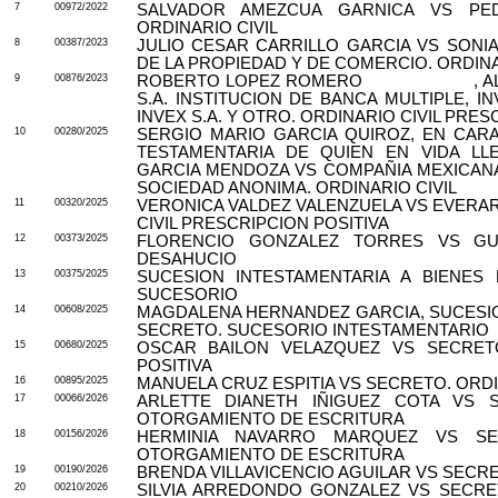
7
00972/2022
SALVADOR AMEZCUA GARNICA VS P
ORDINARIO CIVIL
8
00387/2023
JULIO CESAR CARRILLO GARCIA VS SONI
DE LA PROPIEDAD Y DE COMERCIO. ORDINA
9
00876/2023
ROBERTO LOPEZ ROMERO
, 
S.A. INSTITUCION DE BANCA MULTIPLE, 
INVEX S.A. Y OTRO. ORDINARIO CIVIL PRES
10
00280/2025
SERGIO MARIO GARCIA QUIROZ, EN CAR
TESTAMENTARIA DE QUIEN EN VIDA LL
GARCIA MENDOZA VS COMPAÑIA MEXICAN
SOCIEDAD ANONIMA. ORDINARIO CIVIL
11
00320/2025
VERONICA VALDEZ VALENZUELA VS EVERAR
CIVIL PRESCRIPCION POSITIVA
12
00373/2025
FLORENCIO GONZALEZ TORRES VS GUI
DESAHUCIO
13
00375/2025
SUCESION INTESTAMENTARIA A BIENES 
SUCESORIO
14
00608/2025
MAGDALENA HERNANDEZ GARCIA, SUCESIO
SECRETO. SUCESORIO INTESTAMENTARIO
15
00680/2025
OSCAR BAILON VELAZQUEZ VS SECRETO
POSITIVA
16
00895/2025
MANUELA CRUZ ESPITIA VS SECRETO. ORDI
17
00066/2026
ARLETTE DIANETH IÑIGUEZ COTA VS S
OTORGAMIENTO DE ESCRITURA
18
00156/2026
HERMINIA NAVARRO MARQUEZ VS SEC
OTORGAMIENTO DE ESCRITURA
19
00190/2026
BRENDA VILLAVICENCIO AGUILAR VS SECRE
20
00210/2026
SILVIA ARREDONDO GONZALEZ VS SECRET