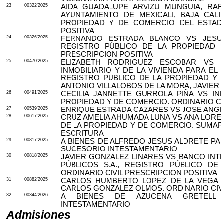
23
00322/2025
AIDA GUADALUPE ARVIZU MUNGUIA, RA
AYUNTAMIENTO DE MEXICALI, BAJA CAL
PROPIEDAD Y DE COMERCIO DEL ESTADO
POSITIVA
24
00326/2025
FERNANDO ESTRADA BLANCO VS JESU
REGISTRO PÚBLICO DE LA PROPIEDAD 
PRESCRIPCION POSITIVA
25
00470/2025
ELIZABETH RODRIGUEZ ESCOBAR VS 
INMOBILIARIO Y DE LA VIVIENDA PARA EL 
REGISTRO PUBLICO DE LA PROPIEDAD Y
ANTONIO VILLALOBOS DE LA MORA, JAVIER
26
00491/2025
CECILIA JANNETTE GURROLA PIÑA VS IN
PROPIEDAD Y DE COMERCIO. ORDINARIO CI
27
00539/2025
ENRIQUE ESTRADA CAZARES VS JOSE ANGE
28
00617/2025
CRUZ AMELIA AHUMADA LUNA VS ANA LOR
DE LA PROPIEDAD Y DE COMERCIO. SUMAR
ESCRITURA
29
00817/2025
A BIENES DE ALFREDO JESUS ALDRETE PA
SUCESORIO INTESTAMENTARIO
30
00818/2025
JAVIER GONZALEZ LINARES VS BANCO IN
PÚBLICOS S.A., REGISTRO PÚBLICO D
ORDINARIO CIVIL PRESCRIPCION POSITIVA
31
00882/2025
CARLOS HUMBERTO LOPEZ DE LA VEGA 
CARLOS GONZALEZ OLMOS. ORDINARIO CIV
32
00344/2026
A BIENES DE AZUCENA GRETELL 
INTESTAMENTARIO
Admisiones