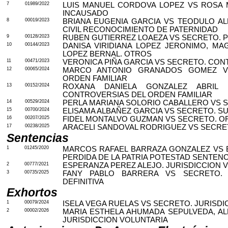
7
01989/2022
LUIS MANUEL CORDOVA LOPEZ VS ROSA 
INCAUSADO
8
00019/2023
BRIANA EUGENIA GARCIA VS TEODULO A
CIVIL RECONOCIMIENTO DE PATERNIDAD
9
00128/2023
RUBEN GUTIERREZ LOAEZA VS SECRETO. P
10
00144/2023
DANISA VIRIDIANA LOPEZ JERONIMO, MA
LOPEZ BERNAL. OTROS
11
00471/2023
VERONICA PIÑA GARCIA VS SECRETO. CON
12
00065/2024
MARCO ANTONIO GRANADOS GOMEZ VS
ORDEN FAMILIAR
13
00152/2024
ROXANA DANIELA GONZALEZ ABRIL 
CONTROVERSIAS DEL ORDEN FAMILIAR
14
00529/2024
PERLA MARIANA SOLORIO CABALLERO VS S
15
00700/2024
ELISAMA ALBAÑEZ GARCIA VS SECRETO. SU
16
00207/2025
FIDEL MONTALVO GUZMAN VS SECRETO. OR
17
00238/2025
ARACELI SANDOVAL RODRIGUEZ VS SECRET
Sentencias
1
01245/2020
MARCOS RAFAEL BARRAZA GONZALEZ VS 
PERDIDA DE LA PATRIA POTESTAD SENTENCI
2
00777/2021
ESPERANZA PEREZ ALEJO. JURISDICCION V
3
00735/2025
FANY PABLO BARRERA VS SECRETO. 
DEFINITIVA
Exhortos
1
00079/2024
ISELA VEGA RUELAS VS SECRETO. JURISDI
2
00002/2026
MARIA ESTHELA AHUMADA SEPULVEDA, A
JURISDICCION VOLUNTARIA