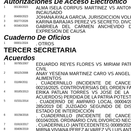
Autorizaciones De Acceso Electrónico
1
00130/2023
ALMA ISELA CORPUS MARTINEZ VS ANTO
INCAUSADO
2
00400/2023
JOHANA AYALA GARCIA. JURISDICCION VOL
3
00277/2026
KARINA BARAJAS PEREZ VS SECRETO. DIV
4
00340/2026
GABRIELA DEL CARMEN ANCHEVIDO D
EXPRESIÓN DE CAUSA
Cuaderno De Oficios
1
00001/2024
. OTROS
TERCER SECRETARIA
Acuerdos
1
00785/2007
EDUARDO REYES FLORES VS MIRIAM PATR
CIVIL
2
00115/2008
ANAY YESENIA MARTINEZ CARO VS ANGEL
ALIMENTOS
3
01169/2011
. CUADERNILLO (INCIDENTE DE CANCE
00216/2025. CONTROVERSIAS DEL ORDEN F
4
00165/2013
ERIKA PATLAN TORRES VS JOSE DE LA
ACUERDOS) PERDIDA DE LA PATRIA POTES
5
01531/2014
. CUADERNO DE AMPARO LOCAL 00004/2
285/2019 DE JUZGADO SEGUNDO DE DIS
ESTADO DE INTERDICCIÓN
6
00159/2016
. CUADERNILLO (INCIDENTE DE CANCE
00104/2026. ORDINARIO CIVIL DIVORCIO NE
7
01910/2017
. CUADERNILLO (ANTECEDENTES) 00089/202
8
00406/2019
MIRNA VIVIANA PEREZ ALVAREZ VS LUIS AN