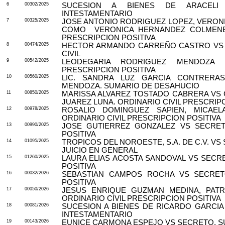
6
00302/2025
SUCESION A BIENES DE ARACELI
INTESTAMENTARIO
7
00325/2025
JOSE ANTONIO RODRIGUEZ LOPEZ, VERON
COMO
VERONICA HERNANDEZ COLMENE
PRESCRIPCION POSITIVA
8
00474/2025
HECTOR ARMANDO CARREÑO CASTRO VS A
CIVIL
9
00542/2025
LEODEGARIA RODRIGUEZ MENDOZA 
PRESCRIPCION POSITIVA
10
00560/2025
LIC. SANDRA LUZ GARCIA CONTRERA
MENDOZA. SUMARIO DE DESAHUCIO
11
00850/2025
MARISSA ALVAREZ TOSTADO CABRERA VS
JUAREZ LUNA. ORDINARIO CIVIL PRESCRIPC
12
00978/2025
ROSALIO DOMINGUEZ SAPIEN, MICAEL
ORDINARIO CIVIL PRESCRIPCION POSITIVA
13
00990/2025
JOSE GUTIERREZ GONZALEZ VS SECRETO
POSITIVA
14
01095/2025
TROPICOS DEL NOROESTE, S.A. DE C.V. V
JUICIO EN GENERAL
15
01260/2025
LAURA ELIAS ACOSTA SANDOVAL VS SECRE
POSITIVA
16
00032/2026
SEBASTIAN CAMPOS ROCHA VS SECRETO
POSITIVA
17
00050/2026
JESUS ENRIQUE GUZMAN MEDINA, PATR
ORDINARIO CIVIL PRESCRIPCION POSITIVA
18
00081/2026
SUCESION A BIENES DE RICARDO GARCI
INTESTAMENTARIO
19
00143/2026
EUNICE CARMONA ESPEJO VS SECRETO. SU