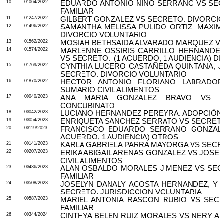
10
01064/2022
EDUARDO ANTONIO NIÑO SERRANO VS SE
FAMILIAR
11
01247/2022
GILBERT GONZALEZ VS SECRETO. DIVORCI
12
01496/2022
SAMANTHA MELISSA PULIDO ORTIZ, MAXI
DIVORCIO VOLUNTARIO
13
01562/2022
MOSIAH BETHSAIDA ALVARADO MARQUEZ V
14
01574/2022
MARLENNE OSSIRIS CARRILLO HERNANDE
VS SECRETO.
(1 ACUERDO, 1 AUDIENCIA) 
15
01769/2022
CYNTHIA LUCERO CASTAÑEDA QUINTANA, 
SECRETO. DIVORCIO VOLUNTARIO
16
01870/2022
HECTOR ANTONIO FLORIANO LABRADO
SUMARIO CIVIL ALIMENTOS
17
00040/2023
ANA MARIA GONZALEZ BRAVO VS SE
CONCUBINATO
18
00042/2023
LUCIANO HERNANDEZ PEREYRA. ADOPCIÓ
19
00054/2023
ENRIQUETA SANCHEZ SERRATO VS SECRET
20
00119/2023
FRANCISCO EDUARDO SERRANO GONZALE
ACUERDO, 1 AUDIENCIA) OTROS
21
00141/2023
KARLA GABRIELA PARRA MAYORGA VS SECR
22
00207/2023
ERIKA ABIGAIL ARENAS GONZALEZ VS JOS
CIVIL ALIMENTOS
23
00436/2023
ALAN OSBALDO MORALES JIMENEZ VS SE
FAMILIAR
24
00508/2023
JOSELYN DANALY ACOSTA HERNANDEZ, Y
SECRETO. JURISDICCION VOLUNTARIA
25
00587/2023
MARIEL ANTONIA RASCON RUBIO VS SE
FAMILIAR
26
00344/2024
CINTHYA BELEN RUIZ MORALES VS NERY A