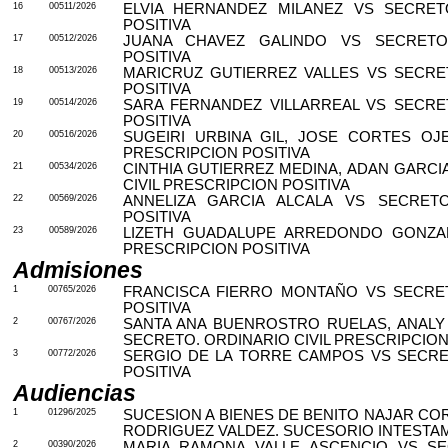
16
00511/2026
ELVIA HERNANDEZ MILANEZ VS SECRETO
POSITIVA
17
00512/2026
JUANA CHAVEZ GALINDO VS SECRETO.
POSITIVA
18
00513/2026
MARICRUZ GUTIERREZ VALLES VS SECRET
POSITIVA
19
00514/2026
SARA FERNANDEZ VILLARREAL VS SECRET
POSITIVA
20
00516/2026
SUGEIRI URBINA GIL, JOSE CORTES OJ
PRESCRIPCION POSITIVA
21
00534/2026
CINTHIA GUTIERREZ MEDINA, ADAN GARCI
CIVIL PRESCRIPCION POSITIVA
22
00569/2026
ANNELIZA GARCIA ALCALA VS SECRETO
POSITIVA
23
00589/2026
LIZETH GUADALUPE ARREDONDO GONZAL
PRESCRIPCION POSITIVA
Admisiones
1
00765/2026
FRANCISCA FIERRO MONTAÑO VS SECRET
POSITIVA
2
00767/2026
SANTA ANA BUENROSTRO RUELAS, ANALY
SECRETO. ORDINARIO CIVIL PRESCRIPCION
3
00772/2026
SERGIO DE LA TORRE CAMPOS VS SECRET
POSITIVA
Audiencias
1
01296/2025
SUCESION A BIENES DE BENITO NAJAR C
RODRIGUEZ VALDEZ. SUCESORIO INTESTA
2
00390/2026
MARIA RAMONA VALLE ASCENCIO VS SE