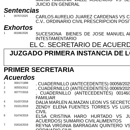
JUICIO EN GENERAL
Sentencias
1
00767/2025
CARLOS AURELIO JUAREZ CARDENAS VS C
C.V..
ORDINARIO CIVIL PRESCRIPCION POSIT
Exhortos
1
00166/2026
SUCESIONA
BIENES
DE JOSE MANUEL AR
INTESTAMENTARIO
EL C. SECRETARIO DE ACUER
JUZGADO PRIMERA INSTANCIA DE LO 
PRIMER SECRETARIA
Acuerdos
1
00017/1999
. CUADERNILLO (ANTECEDENTES) 00058/2025
2
00553/2012
. CUADERNILLO (ANTECEDENTES) 00069/2025
3
00777/2016
. CUADERNILLO (ANTECEDENTES) 00146
FAMILIAR
4
01437/2018
DALIA MARLEN ALMAZAN LEON VS SECRETO
5
01021/2019
ZENDY ELENA FUENTES TORRES VS LUIS
CIVIL
6
01474/2019
ELSA CRISTINA HARO HURTADO VS J
ACUERDOS) SUMARIO CIVIL ALIMENTOS
7
01614/2019
REYNA VIRGINIA BARRAGAN QUINTERO V