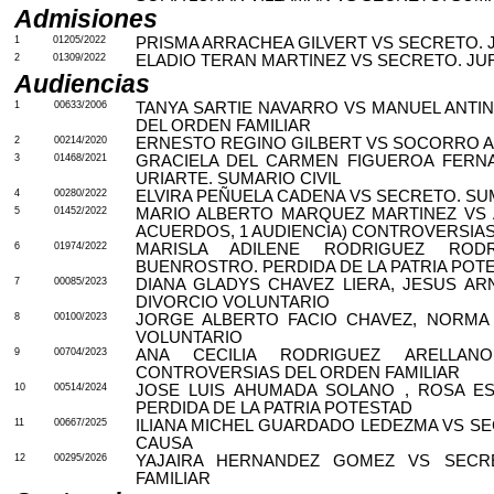
Admisiones
1
01205/2022
PRISMA ARRACHEA GILVERT VS SECRETO. 
2
01309/2022
ELADIO TERAN MARTINEZ VS SECRETO. JU
Audiencias
1
00633/2006
TANYA SARTIE NAVARRO VS MANUEL ANTI
DEL ORDEN FAMILIAR
2
00214/2020
ERNESTO REGINO GILBERT VS SOCORRO AL
3
01468/2021
GRACIELA DEL CARMEN FIGUEROA FERN
URIARTE. SUMARIO CIVIL
4
00280/2022
ELVIRA PEÑUELA CADENA VS SECRETO. SUM
5
01452/2022
MARIO ALBERTO MARQUEZ MARTINEZ VS 
ACUERDOS, 1 AUDIENCIA) CONTROVERSIAS
6
01974/2022
MARISLA ADILENE RODRIGUEZ
RODR
BUENROSTRO. PERDIDA DE LA PATRIA POT
7
00085/2023
DIANA GLADYS CHAVEZ LIERA, JESUS A
DIVORCIO VOLUNTARIO
8
00100/2023
JORGE ALBERTO FACIO CHAVEZ, NORMA 
VOLUNTARIO
9
00704/2023
ANA CECILIA RODRIGUEZ ARELLAN
CONTROVERSIAS DEL ORDEN FAMILIAR
10
00514/2024
JOSE LUIS AHUMADA
SOLANO ,
ROSA ES
PERDIDA DE LA PATRIA POTESTAD
11
00667/2025
ILIANA MICHEL GUARDADO LEDEZMA VS SE
CAUSA
12
00295/2026
YAJAIRA HERNANDEZ GOMEZ VS SECR
FAMILIAR