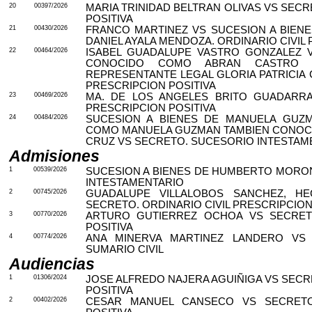
20
00397/2026
MARIA TRINIDAD BELTRAN OLIVAS VS SECR
POSITIVA
21
00430/2026
FRANCO MARTINEZ VS SUCESION A BIEN
DANIEL AYALA MENDOZA. ORDINARIO CIVIL
22
00464/2026
ISABEL GUADALUPE VASTRO GONZALEZ 
CONOCIDO COMO ABRAN CASTRO 
REPRESENTANTE LEGAL GLORIA PATRICIA 
PRESCRIPCION POSITIVA
23
00469/2026
MA. DE LOS ANGELES BRITO GUADARRA
PRESCRIPCION POSITIVA
24
00484/2026
SUCESION A BIENES DE MANUELA GUZ
COMO MANUELA GUZMAN TAMBIEN CONOC
CRUZ VS SECRETO. SUCESORIO INTESTAM
Admisiones
1
00539/2026
SUCESION A BIENES DE HUMBERTO MORO
INTESTAMENTARIO
2
00745/2026
GUADALUPE VILLALOBOS SANCHEZ, H
SECRETO. ORDINARIO CIVIL PRESCRIPCION
3
00770/2026
ARTURO GUTIERREZ OCHOA VS SECRETO
POSITIVA
4
00774/2026
ANA MINERVA MARTINEZ LANDERO VS 
SUMARIO CIVIL
Audiencias
1
01306/2024
JOSE ALFREDO NAJERA AGUIÑIGA VS SECR
POSITIVA
2
00402/2026
CESAR MANUEL CANSECO VS SECRETO.