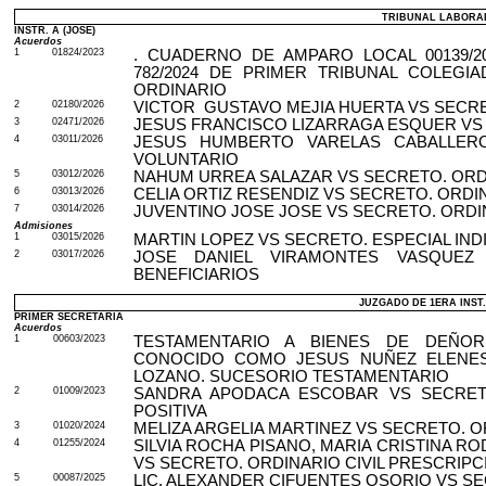
TRIBUNAL LABORAL 
INSTR. A (JOSE)
Acuerdos
1
01824/2023
. CUADERNO DE AMPARO LOCAL 00139/2
782/2024 DE PRIMER TRIBUNAL COLEGI
ORDINARIO
2
02180/2026
VICTOR
GUSTAVO
MEJIA HUERTA VS SECR
3
02471/2026
JESUS FRANCISCO LIZARRAGA ESQUER VS
4
03011/2026
JESUS HUMBERTO VARELAS CABALLER
VOLUNTARIO
5
03012/2026
NAHUM URREA SALAZAR VS SECRETO. ORD
6
03013/2026
CELIA ORTIZ RESENDIZ VS SECRETO. ORDI
7
03014/2026
JUVENTINO JOSE
JOSE
VS SECRETO. ORDI
Admisiones
1
03015/2026
MARTIN LOPEZ VS SECRETO. ESPECIAL IND
2
03017/2026
JOSE DANIEL VIRAMONTES VASQUEZ
BENEFICIARIOS
JUZGADO DE 1ERA INST.C
PRIMER SECRETARIA
Acuerdos
1
00603/2023
TESTAMENTARIO A BIENES DE DEÑOR
CONOCIDO COMO JESUS NUÑEZ ELENES
LOZANO. SUCESORIO TESTAMENTARIO
2
01009/2023
SANDRA APODACA ESCOBAR VS SECRETO
POSITIVA
3
01020/2024
MELIZA ARGELIA MARTINEZ VS SECRETO. O
4
01255/2024
SILVIA ROCHA PISANO, MARIA CRISTINA R
VS SECRETO. ORDINARIO CIVIL PRESCRIPC
5
00087/2025
LIC. ALEXANDER CIFUENTES OSORIO VS SE