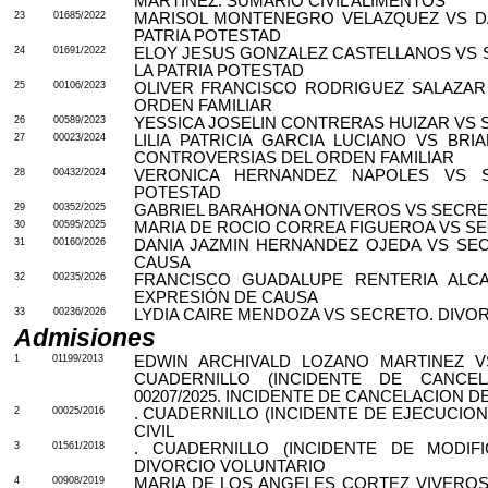
MARTINEZ. SUMARIO CIVIL ALIMENTOS
23
01685/2022
MARISOL MONTENEGRO VELAZQUEZ VS DA
PATRIA POTESTAD
24
01691/2022
ELOY JESUS GONZALEZ CASTELLANOS VS 
LA PATRIA POTESTAD
25
00106/2023
OLIVER FRANCISCO RODRIGUEZ SALAZAR
ORDEN FAMILIAR
26
00589/2023
YESSICA JOSELIN CONTRERAS HUIZAR VS 
27
00023/2024
LILIA PATRICIA GARCIA LUCIANO VS BR
CONTROVERSIAS DEL ORDEN FAMILIAR
28
00432/2024
VERONICA HERNANDEZ NAPOLES VS S
POTESTAD
29
00352/2025
GABRIEL BARAHONA ONTIVEROS VS SECRET
30
00595/2025
MARIA DE ROCIO CORREA FIGUEROA VS SE
31
00160/2026
DANIA JAZMIN HERNANDEZ OJEDA VS SEC
CAUSA
32
00235/2026
FRANCISCO GUADALUPE RENTERIA ALCA
EXPRESIÓN DE CAUSA
33
00236/2026
LYDIA CAIRE MENDOZA VS SECRETO. DIVO
Admisiones
1
01199/2013
EDWIN ARCHIVALD LOZANO MARTINEZ 
CUADERNILLO (INCIDENTE DE CANCEL
00207/2025. INCIDENTE DE CANCELACION D
2
00025/2016
. CUADERNILLO (INCIDENTE DE EJECUCION 
CIVIL
3
01561/2018
. CUADERNILLO (INCIDENTE DE MODIFI
DIVORCIO VOLUNTARIO
4
00908/2019
MARIA DE LOS ANGELES CORTEZ VIVEROS