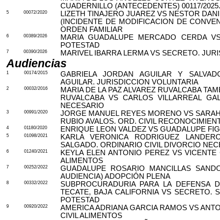
CUADERNILLO (ANTECEDENTES) 00117/2025.
5
00072/2020
LIZETH TINAJERO JUAREZ VS NESTOR DAN
(INCIDENTE DE MODIFICACION DE CONVEN
ORDEN FAMILIAR
6
00389/2026
MARIA GUADALUPE MERCADO CERDA VS 
POTESTAD
7
00390/2026
MARIVEL IBARRA LERMA VS SECRETO. JUR
Audiencias
1
00174/2015
GABRIELA JORDAN AGUILAR Y
SALVAD
AGUILAR. JURISDICCION VOLUNTARIA
2
00032/2016
MARIA DE LA PAZ ALVAREZ RUVALCABA TA
RUVALCABA VS CARLOS VILLARREAL GAL
NECESARIO
3
00991/2020
JORGE MANUEL REYES MORENO VS SARAHI
RUBIO AVALOS. ORD. CIVIL RECONOCIMIEN
4
01180/2020
ENRIQUE LEON VALDEZ VS GUADALUPE FI
5
01098/2021
KARLA VERONICA RODRIGUEZ LANDER
SALGADO. ORDINARIO CIVIL DIVORCIO NE
6
01240/2021
KEYLA ELEN ANTONIO PEREZ VS VICENTE
ALIMENTOS
7
00252/2022
GUADALUPE ROSARIO MANCILLAS SANDO
AUDIENCIA) ADOPCIÓN PLENA
8
00332/2022
SUBPROCURADURIA PARA LA DEFENSA 
TECATE, BAJA CALIFORNIA VS SECRETO. S
POTESTAD
9
00920/2022
AMERICA ADRIANA GARCIA RAMOS VS ANTO
CIVIL ALIMENTOS