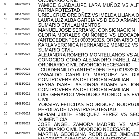
ORDINARIO CIVIL
8
01622/2019
YAMICE GUADALUPE LARA MUÑOZ VS ALF
PATRIA POTESTAD
9
01517/2020
URIEL CRUZ ORDOÑEZ VS IMELDA LILIANA 
10
01562/2020
LAURA LUZ ALBA GARCIA VS DIEGO ARMA
SUMARIO CIVIL ALIMENTOS
11
01573/2020
MANUEL JOSE SERRANO. CONSIGNACION
12
00012/2021
GLORIA MORALES QUIÑONES VS LEOCADI
(ANTECEDENTES) 00039/2025. ORDINARIO C
13
00586/2021
KARLA VERONICA HERNANDEZ MENDEZ VS
SUMARIO CIVIL
14
00916/2021
ALEJANDRA ROMERO MONTELLANOS VS AL
CONOCIDO COMO ALEJANDRO FANELL ALE
ORDINARIO CIVIL DIVORCIO NECESARIO
15
01031/2021
. CUADERNILLO (ANTECEDENTES) 00193/202
16
01070/2021
OSWALDO CARRILLO MARQUEZ VS DI
CONTROVERSIAS DEL ORDEN FAMILIAR
17
01414/2021
REYNA ISABEL ASTORGA ADAMS VS JON
CONTROVERSIAS DEL ORDEN FAMILIAR
18
01564/2021
LUIS GERARDO VERDUGO ATONDO VS EV
CIVIL
19
01684/2021
YOKSIRA FELICITAS RODRIGUEZ RODRG
PERDIDA DE LA PATRIA POTESTAD
20
00340/2022
MIRIAM JIDITH ENRIQUEZ PEREZ VS SE
ALIMENTICIA
21
01363/2022
JOSE ANGEL ZAMORA MADRID VS MAR
ORDINARIO CIVIL DIVORCIO NECESARIO
22
01407/2022
MARTHA GEORGINA RODRIGUEZ JIMENEZ