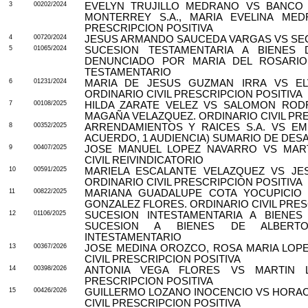
3
00202/2024
EVELYN TRUJILLO MEDRANO VS BANCO C
MONTERREY S.A., MARIA EVELINA MED
PRESCRIPCION POSITIVA
4
00720/2024
JESUS ARMANDO SAUCEDA VARGAS VS SEC
5
01065/2024
SUCESION TESTAMENTARIA A BIENES 
DENUNCIADO POR MARIA DEL ROSARIO
TESTAMENTARIO
6
01231/2024
MARIA DE JESUS GUZMAN IRRA VS E
ORDINARIO CIVIL PRESCRIPCION POSITIVA
7
00108/2025
HILDA ZARATE VELEZ VS SALOMON ROD
MAGAÑA VELAZQUEZ. ORDINARIO CIVIL PRE
8
00352/2025
ARRENDAMIENTOS Y RAICES S.A. VS E
ACUERDO, 1 AUDIENCIA) SUMARIO DE DES
9
00407/2025
JOSE MANUEL LOPEZ NAVARRO VS MART
CIVIL REIVINDICATORIO
10
00591/2025
MARIELA ESCALANTE VELAZQUEZ VS JE
ORDINARIO CIVIL PRESCRIPCION POSITIVA
11
00822/2025
MARIANA GUADALUPE COTA YOCUPICIO 
GONZALEZ FLORES. ORDINARIO CIVIL PRES
12
01106/2025
SUCESION INTESTAMENTARIA A BIENE
SUCESION A BIENES DE ALBERT
INTESTAMENTARIO
13
00367/2026
JOSE MEDINA OROZCO, ROSA MARIA LOP
CIVIL PRESCRIPCION POSITIVA
14
00398/2026
ANTONIA VEGA FLORES VS MARTIN LO
PRESCRIPCION POSITIVA
15
00426/2026
GUILLERMO LOZANO INOCENCIO VS HORAC
CIVIL PRESCRIPCION POSITIVA