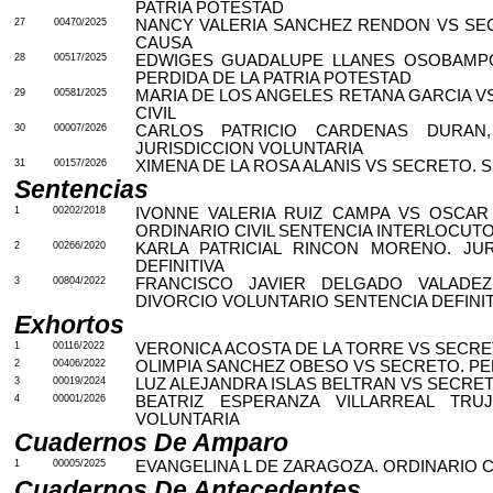
PATRIA POTESTAD
27
00470/2025
NANCY VALERIA SANCHEZ RENDON VS SEC
CAUSA
28
00517/2025
EDWIGES GUADALUPE LLANES OSOBAMP
PERDIDA DE LA PATRIA POTESTAD
29
00581/2025
MARIA DE LOS ANGELES RETANA GARCIA V
CIVIL
30
00007/2026
CARLOS PATRICIO CARDENAS DURAN
JURISDICCION VOLUNTARIA
31
00157/2026
XIMENA DE LA ROSA ALANIS VS SECRETO. 
Sentencias
1
00202/2018
IVONNE VALERIA RUIZ CAMPA VS OSCAR
ORDINARIO CIVIL SENTENCIA INTERLOCUT
2
00266/2020
KARLA PATRICIAL RINCON MORENO. JUR
DEFINITIVA
3
00804/2022
FRANCISCO JAVIER DELGADO VALADEZ
DIVORCIO VOLUNTARIO SENTENCIA DEFINIT
Exhortos
1
00116/2022
VERONICA ACOSTA DE LA TORRE VS SECRE
2
00406/2022
OLIMPIA SANCHEZ OBESO VS SECRETO. PE
3
00019/2024
LUZ ALEJANDRA ISLAS BELTRAN VS SECRE
4
00001/2026
BEATRIZ ESPERANZA VILLARREAL TRUJ
VOLUNTARIA
Cuadernos De Amparo
1
00005/2025
EVANGELINA L DE ZARAGOZA. ORDINARIO C
Cuadernos De Antecedentes