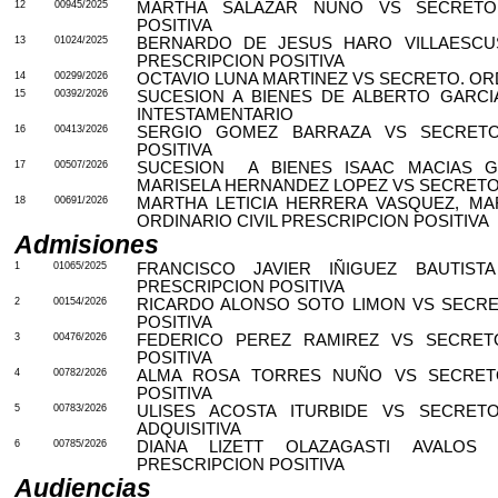
12
00945/2025
MARTHA SALAZAR NUÑO VS SECRETO. 
POSITIVA
13
01024/2025
BERNARDO DE JESUS HARO VILLAESCUS
PRESCRIPCION POSITIVA
14
00299/2026
OCTAVIO LUNA MARTINEZ VS SECRETO. ORD
15
00392/2026
SUCESION A BIENES DE ALBERTO GARCI
INTESTAMENTARIO
16
00413/2026
SERGIO GOMEZ BARRAZA VS SECRETO.
POSITIVA
17
00507/2026
SUCESION
A
BIENES ISAAC MACIAS G
MARISELA HERNANDEZ LOPEZ VS SECRETO
18
00691/2026
MARTHA LETICIA HERRERA VASQUEZ, MA
ORDINARIO CIVIL PRESCRIPCION POSITIVA
Admisiones
1
01065/2025
FRANCISCO JAVIER IÑIGUEZ BAUTIST
PRESCRIPCION POSITIVA
2
00154/2026
RICARDO ALONSO SOTO LIMON VS SECRET
POSITIVA
3
00476/2026
FEDERICO PEREZ RAMIREZ VS SECRETO
POSITIVA
4
00782/2026
ALMA ROSA TORRES NUÑO VS SECRETO.
POSITIVA
5
00783/2026
ULISES ACOSTA ITURBIDE VS SECRETO
ADQUISITIVA
6
00785/2026
DIANA LIZETT OLAZAGASTI AVALOS 
PRESCRIPCION POSITIVA
Audiencias