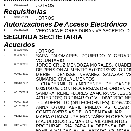
1
00016/2022
. OTROS
Requisitorias
1
00003/2024
. OTROS
Autorizaciones De Acceso Electrónico
1
00336/2025
VERONICA FLORES DURAN VS SECRETO. DI
SEGUNDA SECRETARIA
Acuerdos
1
00620/2002
. OTROS
2
00338/2010
SARA PALOMARES IZQUIERDO Y GERARD
VOLUNTARIO
3
00288/2011
JORGE CRUZ MENDOZA MORALES. CUADER
DE PENSION ALIMENTICIA) 00121/2023. ORD
4
00631/2016
MERIE
DENISSE
NEVAREZ SALAZAR VS
SUMARIO CIVIL ALIMENTOS
5
01610/2016
. CUADERNILLO (INCIDENTE DE CANCE
00091/2025. CONTROVERSIAS DEL ORDEN F
6
00105/2017
SANDRA IRENE FLORES ZAMORA VS JESUS
ACUERDOS) ORDINARIO CIVIL DIVORCIO N
7
00607/2017
. CUADERNILLO (ANTECEDENTES) 00269/20
8
00181/2018
ANNA OYUKI ABRIL PINEDA VS CESAR
CONTROVERSIAS DEL ORDEN FAMILIAR
9
01212/2019
MARIA GUADALUPE MONTAÑEZ FLORES VS
(2 ACUERDOS) SUMARIO CIVIL ALIMENTOS
10
01294/2019
PROCURADURIA PARA LA DEFENSA DE L
FAMILIA VALDEZ EN EL ESTADO VS NOR