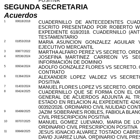
POSITIVA
SEGUNDA SECRETARIA
Acuerdos
1
00618/2018
CUADERNILLO DE ANTECEDENTES CUA
ESCRITO PRESENTADO POR ROBERTO WIL
EXPEDIENTE 618/2018. CUADERNILLO (AN
TESTAMENTARIO
2
01853/2018
MARIA ASUNCION GONZALEZ AGUILAR V
EJECUTIVO MERCANTIL
3
00877/2022
MARTHA ALFARO PEREZ VS SECRETO. ORDIN
4
00536/2024
JOSEFINA MARTINEZ CARREON VS SEC
INFORMACIÓN DE DOMINIO
5
00934/2024
ADOLFO GONZALEZ FLORES VS SECRETO. O
CONTRATO
6
01364/2024
ALEXANDER LOPEZ VALDEZ VS SECRETO
POSITIVA
7
01403/2024
MANUEL FLORES LOPEZ VS SECRETO. ORDIN
8
00424/2025
CUADERNILLO QUE SE FORMA CON EL OF
GENERAL DE ACUERDOS ADJUNTA AL TRI
ESTADO EN RELACION AL EXPEDIENTE 424
00392/2026. ORDINARIO CIVIL NULIDAD C
9
00499/2025
JAZIM SOBERANES ROBLES, FABIOLA BLA
CIVIL PRESCRIPCION POSITIVA
10
00707/2025
MANUEL GOMEZ LUEVANO, MARIA DE LO
ORDINARIO CIVIL PRESCRIPCION POSITIVA
11
00849/2025
JESUS IGNACIO ALVAREZ TOSTADO CABR
DAVID JUAREZ LUNA. ORDINARIO CIVIL PRE