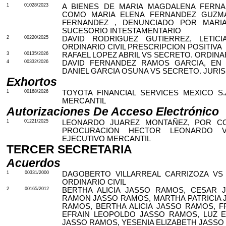
1
01028/2023
A BIENES DE MARIA MAGDALENA FERN
COMO MARIA ELENA FERNANDEZ GUZMA
FERNANDEZ ,
DENUNCIADO POR MARIA
SUCESORIO INTESTAMENTARIO
2
00220/2025
DAVID RODRIGUEZ GUTIERREZ, LETIC
ORDINARIO CIVIL PRESCRIPCION POSITIVA
3
00135/2026
RAFAEL LOPEZ ABRIL VS SECRETO. ORDINAR
4
00332/2026
DAVID FERNANDEZ RAMOS GARCIA, EN
DANIEL GARCIA OSUNA VS SECRETO. JURI
Exhortos
1
00168/2026
TOYOTA FINANCIAL SERVICES MEXICO S.
MERCANTIL
Autorizaciones De Acceso Electrónico
1
01221/2025
LEONARDO JUAREZ MONTAÑEZ, POR C
PROCURACION HECTOR LEONARDO V
EJECUTIVO MERCANTIL
TERCER SECRETARIA
Acuerdos
1
00331/2000
DAGOBERTO VILLARREAL CARRIZOZA VS 
ORDINARIO CIVIL
2
00165/2012
BERTHA ALICIA JASSO RAMOS, CESAR 
RAMON JASSO RAMOS, MARTHA PATRICIA 
RAMOS, BERTHA ALICIA JASSO RAMOS, 
EFRAIN LEOPOLDO JASSO RAMOS, LUZ E
JASSO RAMOS, YESENIA ELIZABETH JASSO