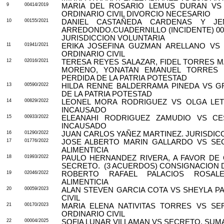
9
00414/2019
MARIA DEL ROSARIO LEMUS DURAN VS
ORDINARIO CIVIL DIVORCIO NECESARIO
10
00155/2021
DANIEL CASTAÑEDA CARDENAS Y JEN
ARREDONDO.CUADERNILLO (INCIDENTE) 000
JURISDICCION VOLUNTARIA
11
01941/2021
ERIKA JOSEFINA GUZMAN ARELLANO VS 
ORDINARIO CIVIL
12
02016/2021
TERESA REYES SALAZAR, FIDEL TORRES M
MORENO, YONATAN EMANUEL TORRES R
PERDIDA DE LA PATRIA POTESTAD
13
00590/2022
HILDA RENNE BALDERRAMA PINEDA VS G
DE LA PATRIA POTESTAD
14
00829/2022
LEONEL MORA RODRIGUEZ VS OLGA LETI
INCAUSADO
15
00933/2022
ELEANAHI RODRIGUEZ ZAMUDIO VS CE
INCAUSADO
16
01290/2022
JUAN CARLOS YAÑEZ MARTINEZ. JURISDIC
17
01776/2022
JOSE ALBERTO MARIN GALLARDO VS SE
ALIMENTICIA
18
01993/2022
PAULO HERNANDEZ RIVERA, A FAVOR DE 
SECRETO.
(3 ACUERDOS) CONSIGNACION D
19
02046/2022
ROBERTO RAFAEL PALACIOS ROSAL
ALIMENTICIA
20
00059/2023
ALAN STEVEN GARCIA COTA VS SHEYLA P
CIVIL
21
00170/2023
MARIA ELENA NATIVITAS TORRES VS S
ORDINARIO CIVIL
22
00004/2025
SOFIA LUNAR VILLAMAN VS SECRETO. SUMA