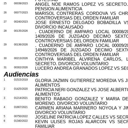
25
00039/2023
ANGEL NOE RAMOS LOPEZ VS SECRETO.
PENSION ALIMENTICIA
26
00077/2023
MARISOL CONTRERAS CORDOVA VS CHRI
CONTROVERSIAS DEL ORDEN FAMILIAR
27
00240/2023
JOSE ERNESTO DELGADO BOBADILLA V
DIVORCIO INCAUSADO
28
00135/2026
. CUADERNO DE AMPARO LOCAL 00008/2
1409/2026 DE JUZGADO DECIMO
SEXT
CONTROVERSIAS DEL ORDEN FAMILIAR
29
00136/2026
. CUADERNO DE AMPARO LOCAL 00009/2
14948/2026 DE JUZGADO DECIMO
SEXT
CONTROVERSIAS DEL ORDEN FAMILIAR
30
00213/2026
CINTHYA MARIBEL ALVIRENA CARLOS,
SECRETO. DIVORCIO VOLUNTARIO
31
00302/2026
LUCERO ANDREA GRANADOS LOPEZ VS SEC
Audiencias
1
01515/2019
GLORIA JAZMIN GUTIERREZ MOREDIA VS JE
ALIMENTOS
2
01425/2020
PATRICIA NERI GONZALEZ VS JOSE ALBER
ALIMENTOS
3
01214/2021
BENITO RABAGO GONZALEZ Y MARIA D
MORENO. DIVORCIO VOLUNTARIO
4
01667/2021
CARMEN ARIANA MARINERO NOYOLA Y JI
DIVORCIO VOLUNTARIO
5
00750/2022
JOSELINE PATRICIA LOPEZ CALLES VS SEC
6
01340/2022
KEVIN ULISES ROJAS ALARCON VS SEC
FAMILIAR